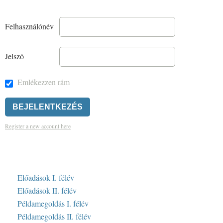
Felhasználónév
Jelszó
Emlékezzen rám
Register a new account here
Előadások I. félév
Előadások II. félév
Példamegoldás I. félév
Példamegoldás II. félév