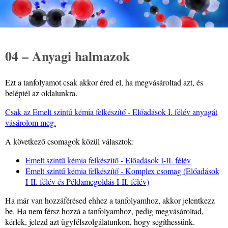
04 – Anyagi halmazok
Ezt a tanfolyamot csak akkor éred el, ha megvásároltad azt, és
beléptél az oldalunkra.
Csak az Emelt szintű kémia felkészítő - Előadások I. félév anyagát
vásárolom meg.
A következő csomagok közül választok:
Emelt szintű kémia felkészítő - Előadások I-II. félév
Emelt szintű kémia felkészítő - Komplex csomag (Előadások
I-II. félév és Példamegoldás I-II. félév)
Ha már van hozzáférésed ehhez a tanfolyamhoz, akkor jelentkezz
be. Ha nem férsz hozzá a tanfolyamhoz, pedig megvásároltad,
kérlek, jelezd azt ügyfélszolgálatunkon, hogy segíthessünk.