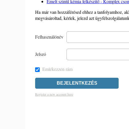
Emelt szintű kémia felkészítő - Komplex csoma
Ha már van hozzáférésed ehhez a tanfolyamhoz, akk
megvásároltad, kérlek, jelezd azt ügyfélszolgálatun
Felhasználónév
Jelszó
Emlékezzen rám
Register a new account here