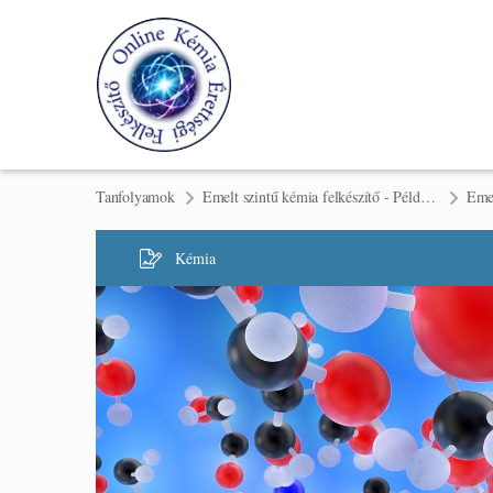
Tanfolyamok
Emelt szintű kémia felkészítő - Példamegoldás II. félév
Kémia