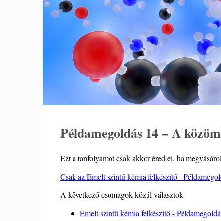
Példamegoldás 14 – A közömb
Ezt a tanfolyamot csak akkor éred el, ha megvásárolt
Csak az Emelt szintű kémia felkészítő - Példamegol
A következő csomagok közül választok:
Emelt szintű kémia felkészítő - Példamegoldás 