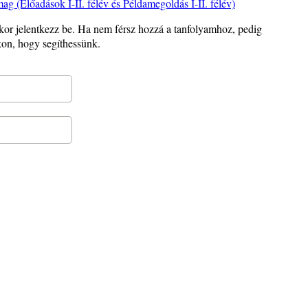
g (Előadások I-II. félév és Példamegoldás I-II. félév)
or jelentkezz be. Ha nem férsz hozzá a tanfolyamhoz, pedig
kon, hogy segíthessünk.