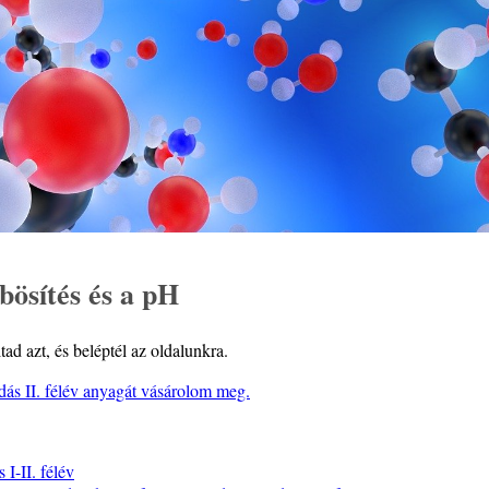
ösítés és a pH
ad azt, és beléptél az oldalunkra.
dás II. félév anyagát vásárolom meg.
I-II. félév