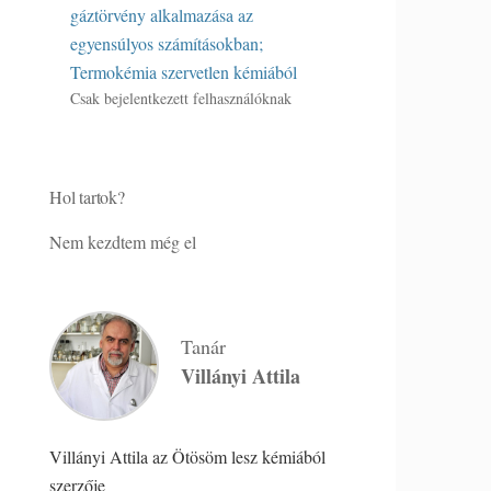
gáztörvény alkalmazása az
egyensúlyos számításokban;
Termokémia szervetlen kémiából
Csak bejelentkezett felhasználóknak
Hol tartok?
Nem kezdtem még el
Tanár
Villányi Attila
Villányi Attila az Ötösöm lesz kémiából
szerzője