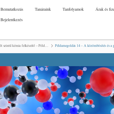
Bemutatkozás
Tanáraink
Tanfolyamok
Árak és fiz
Bejelentkezés
Emelt szintű kémia felkészítő – Példamegoldás II. félév
Példamegoldás 14 – A közömbösítés és a